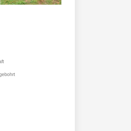
ft
gebohrt